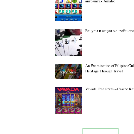
автоматах Amatic
Бонусы и акции в онлайн-по
An Examination of Filipino Cul
Heritage Through Travel
Vavada Free Spins – Casino R