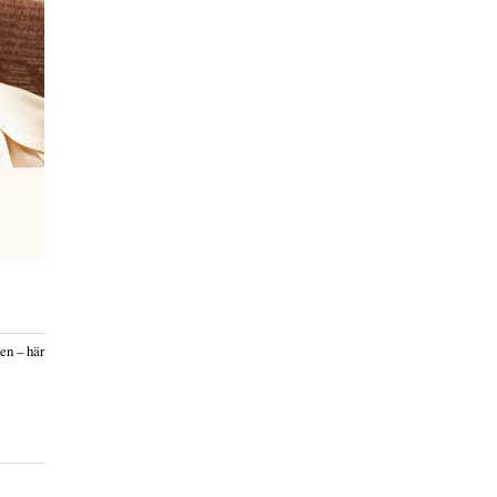
den – här