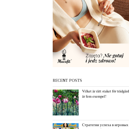
o
c
o
n
t
e
n
t
RECENT POSTS
Vilket är rätt staket för trädgår
är fem exempel!
Стратегии успеха в игровых