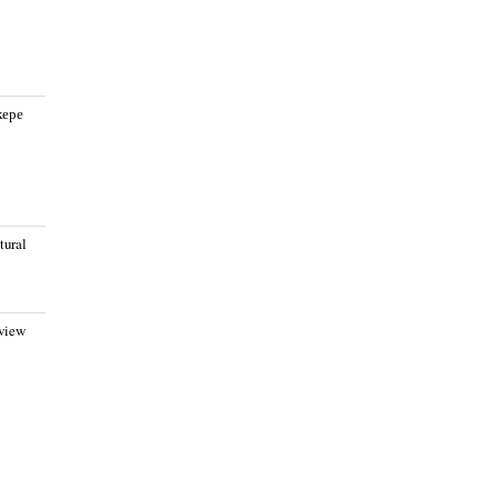
кере
tural
eview