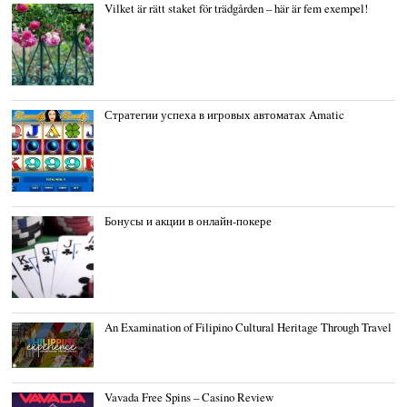
Vilket är rätt staket för trädgården – här är fem exempel!
Стратегии успеха в игровых автоматах Amatic
Бонусы и акции в онлайн-покере
An Examination of Filipino Cultural Heritage Through Travel
Vavada Free Spins – Casino Review