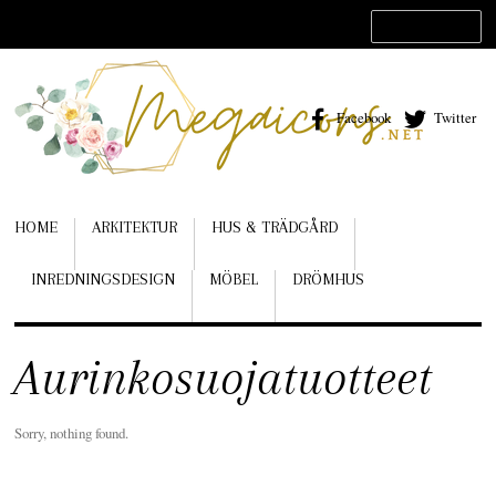
S
S
e
c
a
r
r
o
c
l
Facebook
Twitter
h
l
d
o
w
n
M
HOME
ARKITEKTUR
HUS & TRÄDGÅRD
t
e
o
n
c
INREDNINGSDESIGN
MÖBEL
DRÖMHUS
u
o
n
S
t
c
e
Aurinkosuojatuotteet
r
n
o
t
l
Sorry, nothing found.
l
d
o