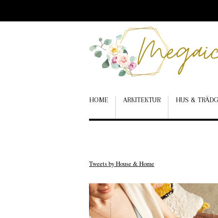
S
c
r
o
l
l
d
o
w
n
M
HOME
ARKITEKTUR
HUS & TRÄD
t
e
o
n
c
S
u
o
c
n
r
t
o
e
l
Tweets by House & Home
n
l
t
d
o
w
n
t