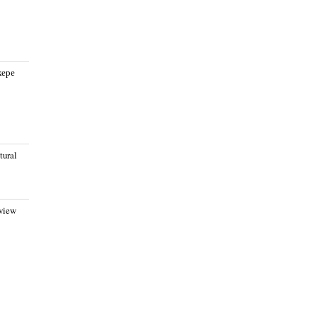
кере
tural
eview