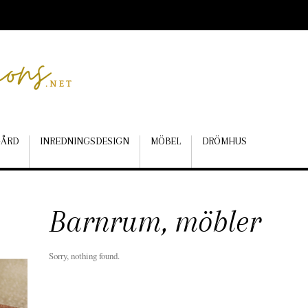
GÅRD
INREDNINGSDESIGN
MÖBEL
DRÖMHUS
Barnrum, möbler
Sorry, nothing found.