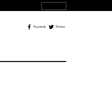
S
e
a
r
c
Facebook
Twitter
h