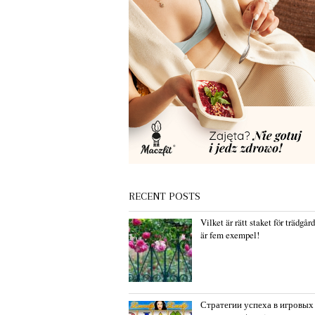
o
c
o
n
t
e
n
t
RECENT POSTS
Vilket är rätt staket för trädgår
är fem exempel!
Стратегии успеха в игровых