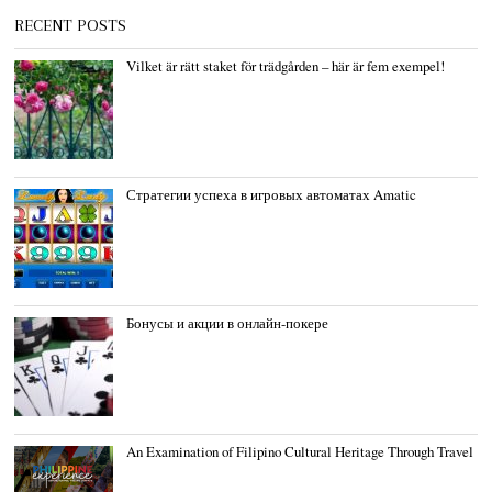
RECENT POSTS
Vilket är rätt staket för trädgården – här är fem exempel!
Стратегии успеха в игровых автоматах Amatic
Бонусы и акции в онлайн-покере
An Examination of Filipino Cultural Heritage Through Travel