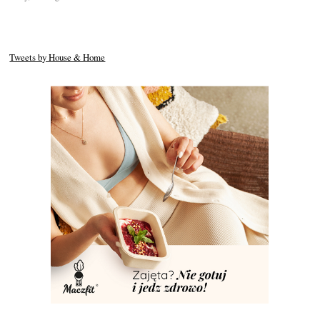
w
n
t
o
Tweets by House & Home
c
o
n
t
e
n
t