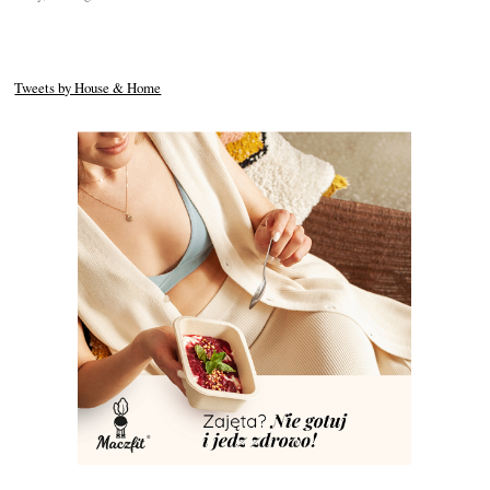
w
n
t
o
Tweets by House & Home
c
o
n
t
e
n
t