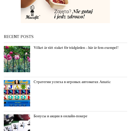
RECENT POSTS
Vilket är rätt staket för trädgården – här är fem exempel!
Стратегии успеха в игровых автоматах Amatic
Бонусы и акции в онлайн-покере