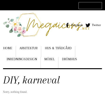
S
S
e
c
a
r
r
o
c
l
Facebook
Twitter
h
l
d
o
w
n
M
HOME
ARKITEKTUR
HUS & TRÄDGÅRD
t
e
o
n
c
INREDNINGSDESIGN
MÖBEL
DRÖMHUS
u
o
n
S
t
c
e
DIY, karneval
r
n
o
t
l
Sorry, nothing found.
l
d
o