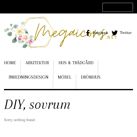
S
S
e
c
a
r
r
o
c
l
Facebook
Twitter
h
l
d
o
w
n
M
HOME
ARKITEKTUR
HUS & TRÄDGÅRD
t
e
o
n
c
INREDNINGSDESIGN
MÖBEL
DRÖMHUS
u
o
n
S
t
c
e
DIY, sovrum
r
n
o
t
l
Sorry, nothing found.
l
d
o