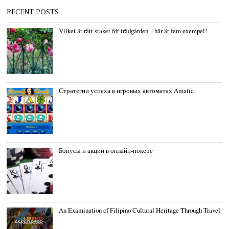
RECENT POSTS
Vilket är rätt staket för trädgården – här är fem exempel!
Стратегии успеха в игровых автоматах Amatic
Бонусы и акции в онлайн-покере
An Examination of Filipino Cultural Heritage Through Travel