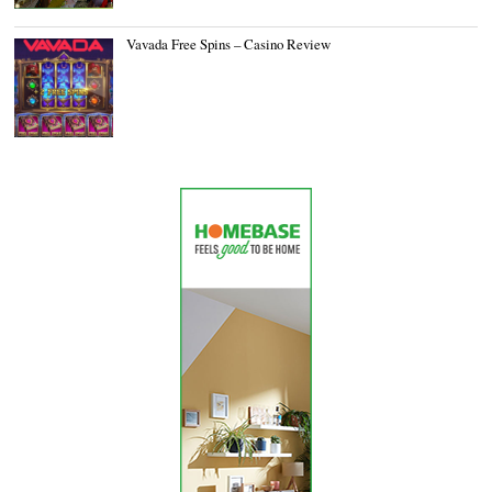
Vavada Free Spins – Casino Review