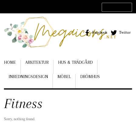
S
S
e
c
a
r
r
o
c
l
Facebook
Twitter
h
l
d
o
w
n
M
HOME
ARKITEKTUR
HUS & TRÄDGÅRD
t
e
o
n
c
INREDNINGSDESIGN
MÖBEL
DRÖMHUS
u
o
n
S
t
c
e
Fitness
r
n
o
t
l
Sorry, nothing found.
l
d
o