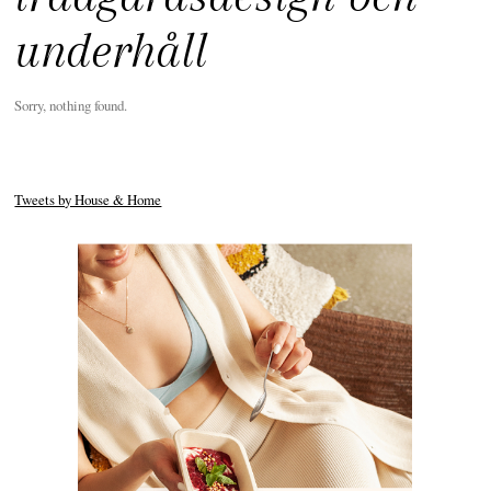
w
n
underhåll
t
o
c
Sorry, nothing found.
o
n
t
e
n
Tweets by House & Home
t