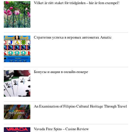
Vilket är rätt staket för trädgården – här är fem exempel!
Стратегии успеха в игровых автоматах Amatic
Бонусы и акции в онлайн-покере
An Examination of Filipino Cultural Heritage Through Travel
Vavada Free Spins – Casino Review