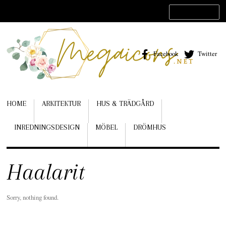
S
S
e
c
a
r
r
o
c
l
Facebook
Twitter
h
l
d
o
w
n
M
HOME
ARKITEKTUR
HUS & TRÄDGÅRD
t
e
o
n
c
INREDNINGSDESIGN
MÖBEL
DRÖMHUS
u
o
n
S
t
c
e
Haalarit
r
n
o
t
l
Sorry, nothing found.
l
d
o