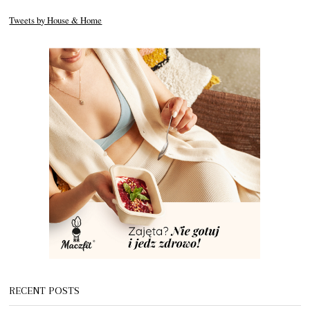
w
n
Tweets by House & Home
t
o
c
o
n
t
e
n
t
RECENT POSTS