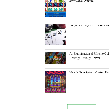
автоматах Amatic
Бонусы и акции в онлайн-по
An Examination of Filipino Cul
Heritage Through Travel
Vavada Free Spins – Casino R