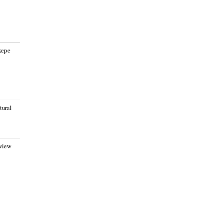
кере
tural
eview