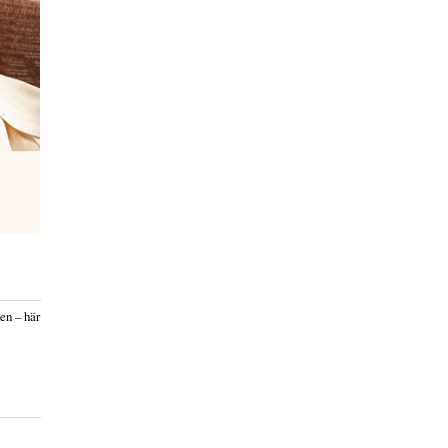
den – här