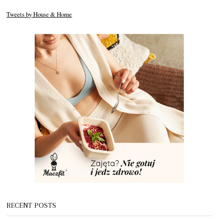
w
n
Tweets by House & Home
t
o
c
o
n
t
e
n
t
RECENT POSTS