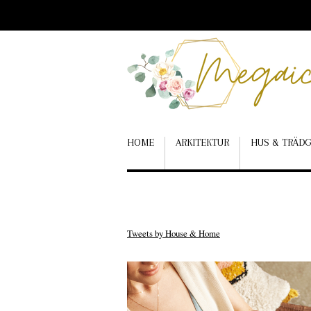
S
c
r
o
l
l
d
o
w
n
M
HOME
ARKITEKTUR
HUS & TRÄD
t
e
o
n
c
S
u
o
c
n
r
t
o
e
l
Tweets by House & Home
n
l
t
d
o
w
n
t