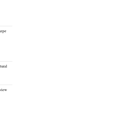
кере
tural
eview