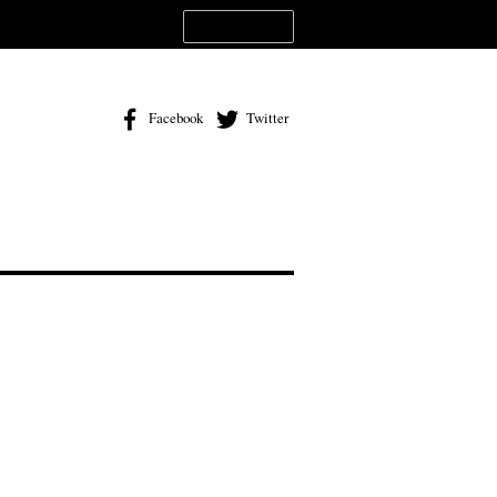
S
e
a
r
c
Facebook
Twitter
h