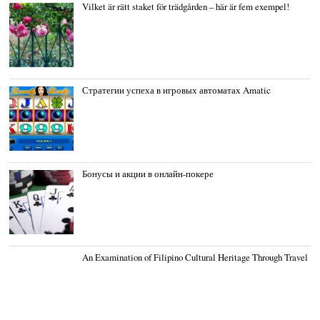
Vilket är rätt staket för trädgården – här är fem exempel!
Стратегии успеха в игровых автоматах Amatic
Бонусы и акции в онлайн-покере
An Examination of Filipino Cultural Heritage Through Travel