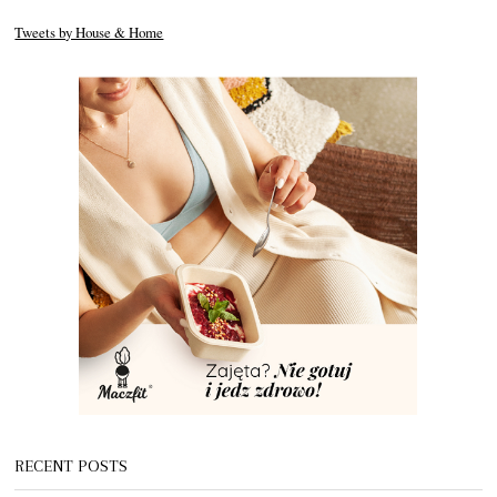
w
n
Tweets by House & Home
t
o
c
o
n
t
e
n
t
RECENT POSTS