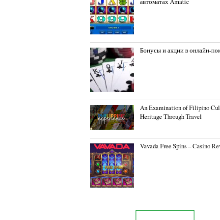
автоматах Amatic
Бонусы и акции в онлайн-по
An Examination of Filipino Cul
Heritage Through Travel
Vavada Free Spins – Casino R