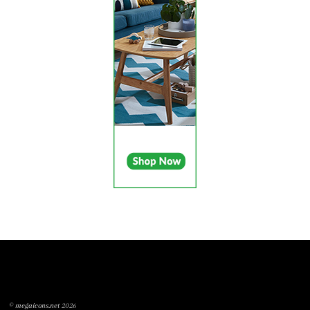
©
megaicons.net
2026