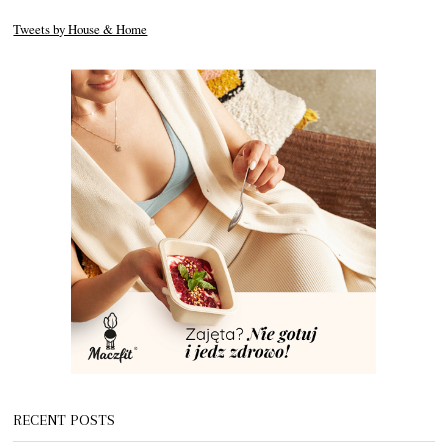
w
n
Tweets by House & Home
t
o
c
o
n
t
e
n
t
RECENT POSTS