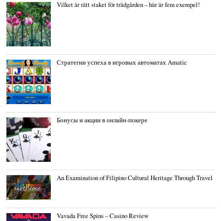
Vilket är rätt staket för trädgården – här är fem exempel!
Стратегии успеха в игровых автоматах Amatic
Бонусы и акции в онлайн-покере
An Examination of Filipino Cultural Heritage Through Travel
Vavada Free Spins – Casino Review