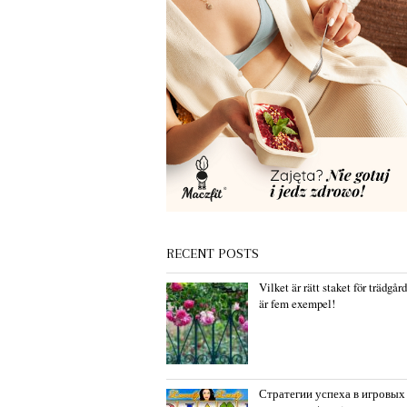
o
c
o
n
t
e
n
t
RECENT POSTS
Vilket är rätt staket för trädgår
är fem exempel!
Стратегии успеха в игровых