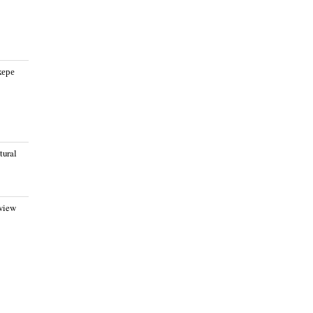
кере
tural
eview