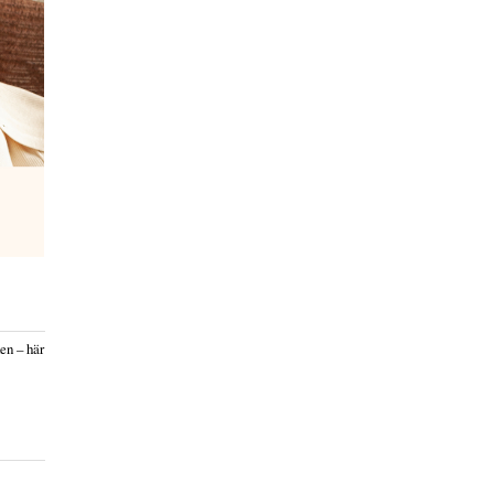
den – här