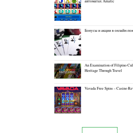
автоматах Amatic
Бонусы и акции в онлайн-по
An Examination of Filipino Cul
Heritage Through Travel
Vavada Free Spins – Casino R