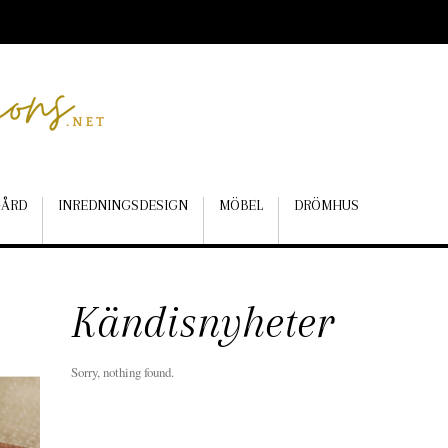
GÅRD
INREDNINGSDESIGN
MÖBEL
DRÖMHUS
Kändisnyheter
Sorry, nothing found.