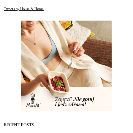
w
n
Tweets by House & Home
t
o
c
o
n
t
e
n
t
RECENT POSTS