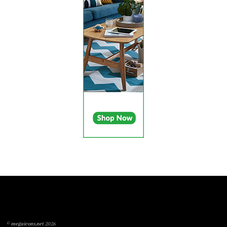
©
megaicons.net
2026