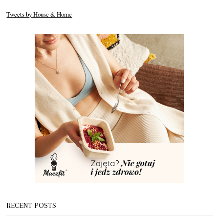
w
n
Tweets by House & Home
t
o
c
o
n
t
e
n
t
RECENT POSTS