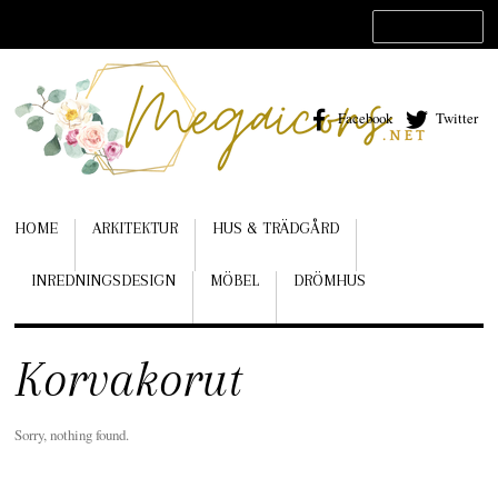
S
S
e
c
a
r
r
o
c
l
Facebook
Twitter
h
l
d
o
w
n
M
HOME
ARKITEKTUR
HUS & TRÄDGÅRD
t
e
o
n
c
INREDNINGSDESIGN
MÖBEL
DRÖMHUS
u
o
n
S
t
c
e
Korvakorut
r
n
o
t
l
Sorry, nothing found.
l
d
o