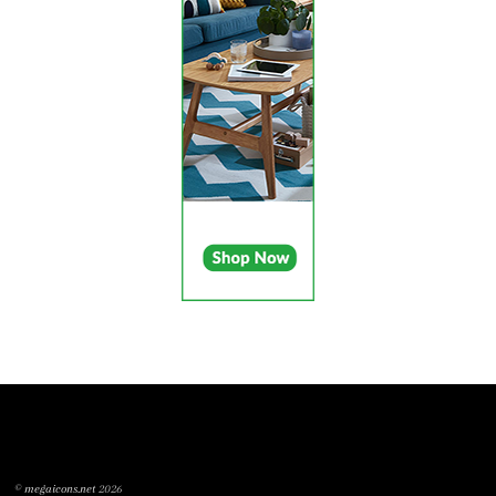
©
megaicons.net
2026