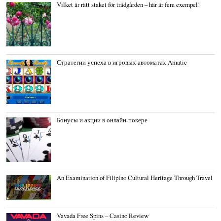
Vilket är rätt staket för trädgården – här är fem exempel!
Стратегии успеха в игровых автоматах Amatic
Бонусы и акции в онлайн-покере
An Examination of Filipino Cultural Heritage Through Travel
Vavada Free Spins – Casino Review