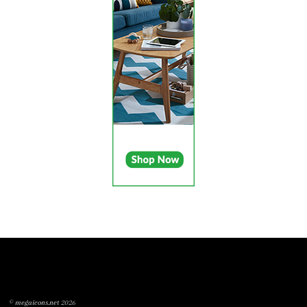
©
megaicons.net
2026