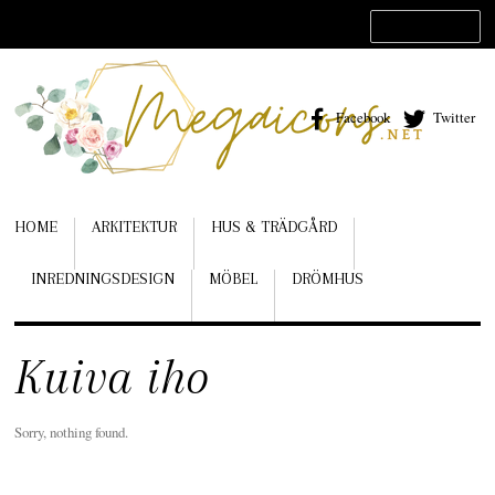
S
S
e
c
a
r
r
o
c
l
Facebook
Twitter
h
l
d
o
w
n
M
HOME
ARKITEKTUR
HUS & TRÄDGÅRD
t
e
o
n
c
INREDNINGSDESIGN
MÖBEL
DRÖMHUS
u
o
n
S
t
c
e
Kuiva iho
r
n
o
t
l
Sorry, nothing found.
l
d
o