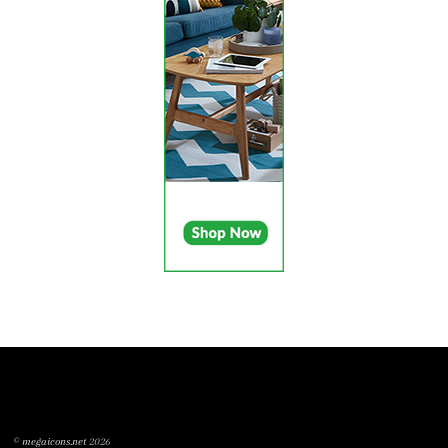
©
megaicons.net
2026