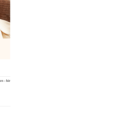
den – här