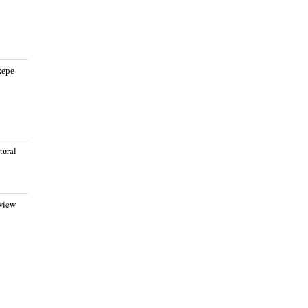
кере
tural
eview