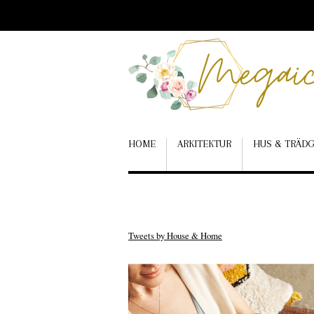
S
c
r
o
l
l
d
o
w
n
M
HOME
ARKITEKTUR
HUS & TRÄD
t
e
o
n
c
S
u
o
c
n
r
t
o
e
l
Tweets by House & Home
n
l
t
d
o
w
n
t