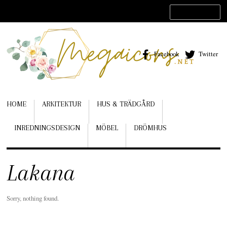
S
S
e
c
a
r
r
o
c
l
Facebook
Twitter
h
l
d
o
w
n
M
HOME
ARKITEKTUR
HUS & TRÄDGÅRD
t
e
o
n
c
INREDNINGSDESIGN
MÖBEL
DRÖMHUS
u
o
n
S
t
c
e
Lakana
r
n
o
t
l
Sorry, nothing found.
l
d
o