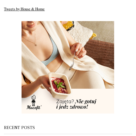
w
n
Tweets by House & Home
t
o
c
o
n
t
e
n
t
RECENT POSTS