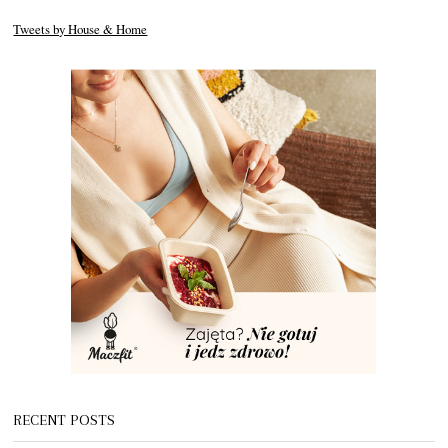
w
n
Tweets by House & Home
t
o
c
o
n
t
e
n
t
RECENT POSTS