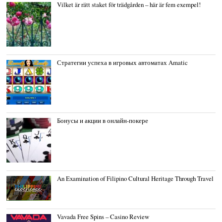
Vilket är rätt staket för trädgården – här är fem exempel!
Стратегии успеха в игровых автоматах Amatic
Бонусы и акции в онлайн-покере
An Examination of Filipino Cultural Heritage Through Travel
Vavada Free Spins – Casino Review