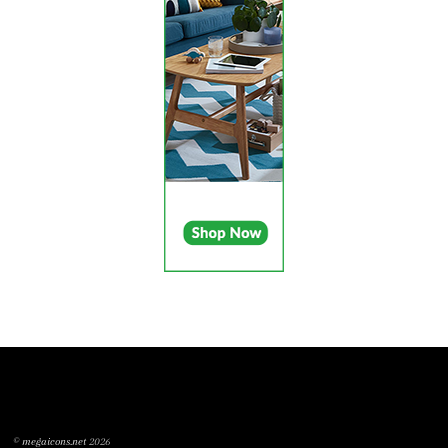
©
megaicons.net
2026