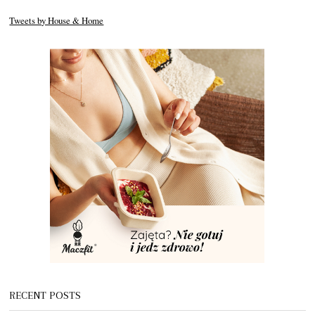
w
n
Tweets by House & Home
t
o
c
o
n
t
e
n
t
RECENT POSTS