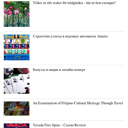
Vilket är rätt staket för trädgården – här är fem exempel!
Стратегии успеха в игровых автоматах Amatic
Бонусы и акции в онлайн-покере
An Examination of Filipino Cultural Heritage Through Travel
Vavada Free Spins – Casino Review