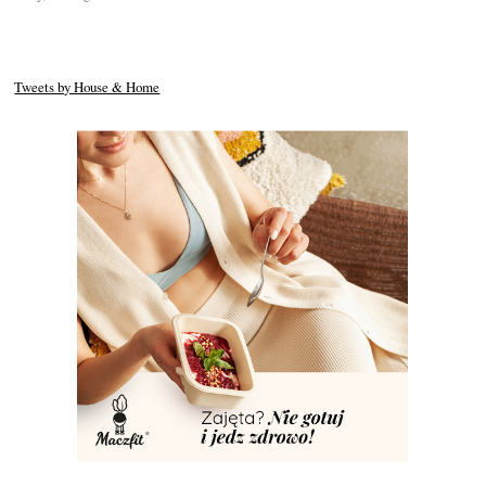
w
n
t
o
Tweets by House & Home
c
o
n
t
e
n
t