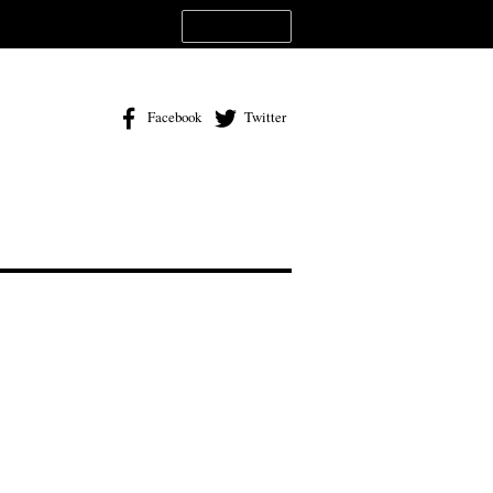
S
e
a
r
c
Facebook
Twitter
h