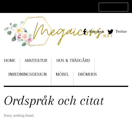
S
S
e
c
a
r
r
o
c
l
Facebook
Twitter
h
l
d
o
w
n
M
HOME
ARKITEKTUR
HUS & TRÄDGÅRD
t
e
o
n
c
INREDNINGSDESIGN
MÖBEL
DRÖMHUS
u
o
n
S
t
c
e
Ordspråk och citat
r
n
o
t
l
Sorry, nothing found.
l
d
o