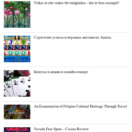
Vilket är rätt staket för trädgården – här är fem exempel!
Стратегии успеха в игровых автоматах Amatic
Бонусы и акции в онлайн-покере
An Examination of Filipino Cultural Heritage Through Travel
Vavada Free Spins – Casino Review