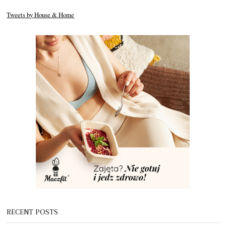
w
n
Tweets by House & Home
t
o
c
o
n
t
e
n
t
RECENT POSTS