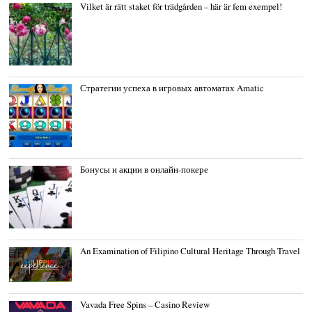
Vilket är rätt staket för trädgården – här är fem exempel!
Стратегии успеха в игровых автоматах Amatic
Бонусы и акции в онлайн-покере
An Examination of Filipino Cultural Heritage Through Travel
Vavada Free Spins – Casino Review