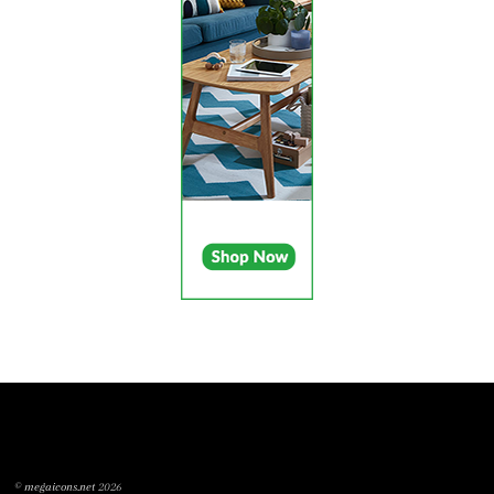
©
megaicons.net
2026