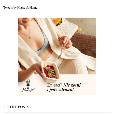
w
n
Tweets by House & Home
t
o
c
o
n
t
e
n
t
RECENT POSTS