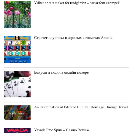
Vilket är rätt staket för trädgården – här är fem exempel!
Стратегии успеха в игровых автоматах Amatic
Бонусы и акции в онлайн-покере
An Examination of Filipino Cultural Heritage Through Travel
Vavada Free Spins – Casino Review