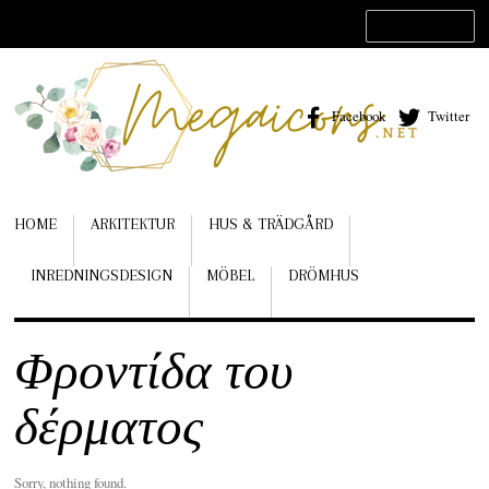
S
S
e
c
a
r
r
o
c
l
Facebook
Twitter
h
l
d
o
w
n
M
HOME
ARKITEKTUR
HUS & TRÄDGÅRD
t
e
o
n
c
INREDNINGSDESIGN
MÖBEL
DRÖMHUS
u
o
n
S
t
c
e
Φροντίδα του
r
n
o
t
l
δέρματος
l
d
o
Sorry, nothing found.