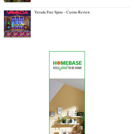
Vavada Free Spins – Casino Review