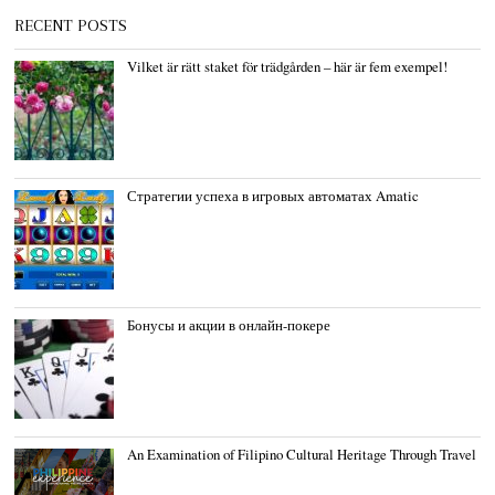
RECENT POSTS
Vilket är rätt staket för trädgården – här är fem exempel!
Стратегии успеха в игровых автоматах Amatic
Бонусы и акции в онлайн-покере
An Examination of Filipino Cultural Heritage Through Travel