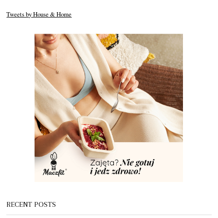
w
n
Tweets by House & Home
t
o
c
o
n
t
e
n
t
RECENT POSTS