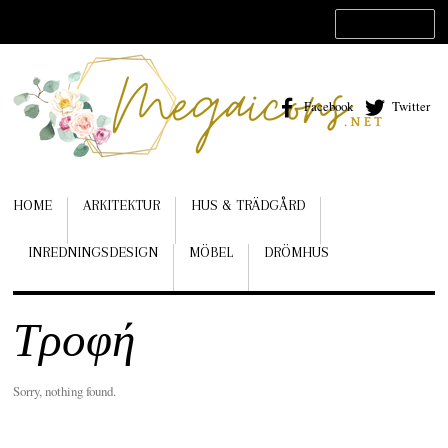
S
S
e
c
a
r
r
o
c
l
Facebook
Twitter
h
l
d
o
w
n
M
HOME
ARKITEKTUR
HUS & TRÄDGÅRD
t
e
o
n
c
INREDNINGSDESIGN
MÖBEL
DRÖMHUS
u
o
n
S
t
c
e
Τροφή
r
n
o
t
l
Sorry, nothing found.
l
d
o