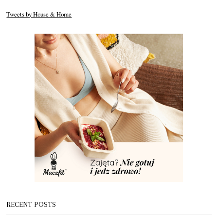
w
n
Tweets by House & Home
t
o
c
o
n
t
e
n
t
RECENT POSTS