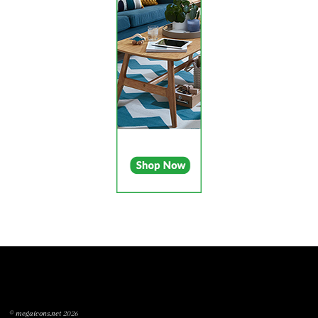
©
megaicons.net
2026