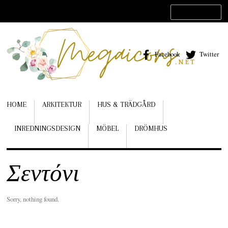
S
S
e
c
a
r
r
o
c
l
Facebook
Twitter
h
l
d
o
w
n
M
HOME
ARKITEKTUR
HUS & TRÄDGÅRD
t
e
o
n
c
INREDNINGSDESIGN
MÖBEL
DRÖMHUS
u
o
n
S
t
c
e
Σεντόνι
r
n
o
t
l
Sorry, nothing found.
l
d
o