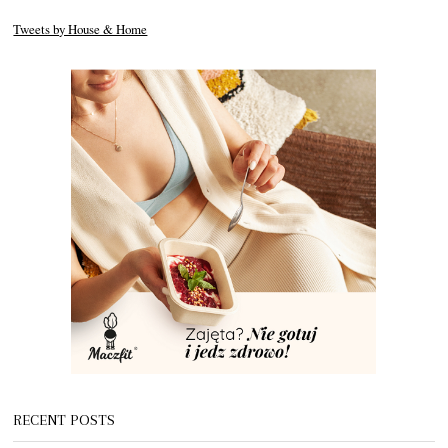
w
n
Tweets by House & Home
t
o
c
o
n
t
e
n
t
RECENT POSTS