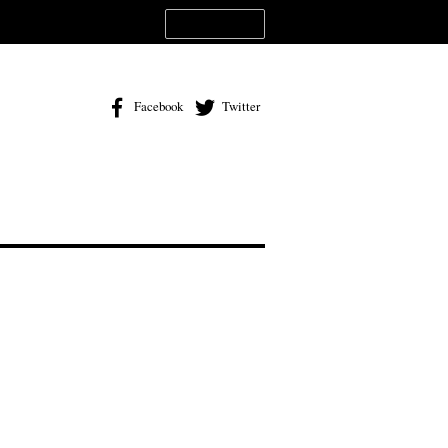
S
e
a
r
c
Facebook
Twitter
h