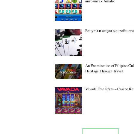
автоматах Amatic
Бонусы и акции в онлайн-по
An Examination of Filipino Cul
Heritage Through Travel
Vavada Free Spins – Casino R