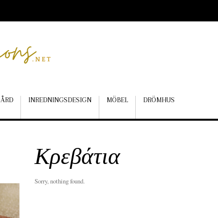
GÅRD
INREDNINGSDESIGN
MÖBEL
DRÖMHUS
Κρεβάτια
Sorry, nothing found.