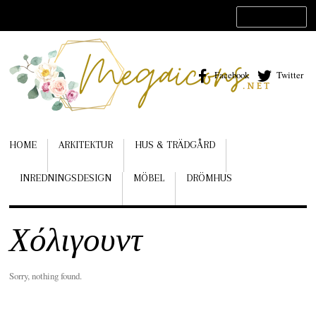
S
S
e
c
a
r
r
o
c
l
Facebook
Twitter
h
l
d
o
w
n
M
HOME
ARKITEKTUR
HUS & TRÄDGÅRD
t
e
o
n
c
INREDNINGSDESIGN
MÖBEL
DRÖMHUS
u
o
n
S
t
c
e
Χόλιγουντ
r
n
o
t
l
Sorry, nothing found.
l
d
o