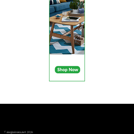
©
megaicons.net
2026