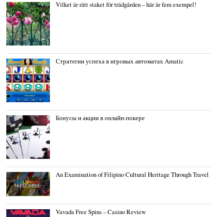
Vilket är rätt staket för trädgården – här är fem exempel!
Стратегии успеха в игровых автоматах Amatic
Бонусы и акции в онлайн-покере
An Examination of Filipino Cultural Heritage Through Travel
Vavada Free Spins – Casino Review