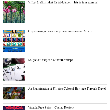
Vilket är rätt staket för trädgården – här är fem exempel!
Стратегии успеха в игровых автоматах Amatic
Бонусы и акции в онлайн-покере
An Examination of Filipino Cultural Heritage Through Travel
Vavada Free Spins – Casino Review