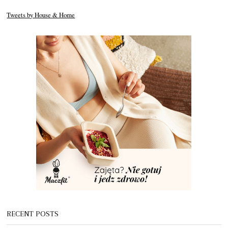
w
n
Tweets by House & Home
t
o
c
o
n
t
e
n
t
RECENT POSTS