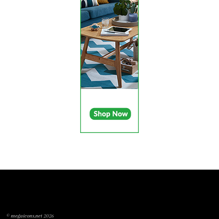
©
megaicons.net
2026