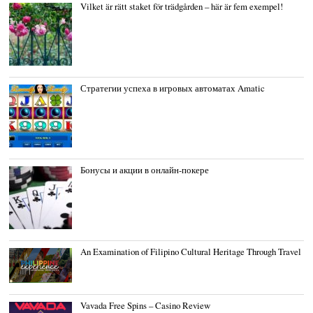
Vilket är rätt staket för trädgården – här är fem exempel!
Стратегии успеха в игровых автоматах Amatic
Бонусы и акции в онлайн-покере
An Examination of Filipino Cultural Heritage Through Travel
Vavada Free Spins – Casino Review