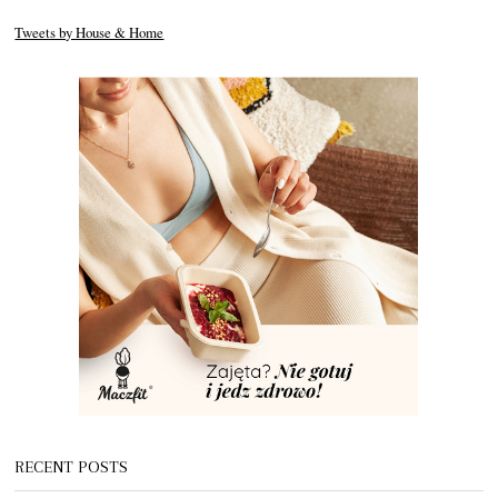
w
n
Tweets by House & Home
t
o
c
o
n
t
e
n
t
RECENT POSTS