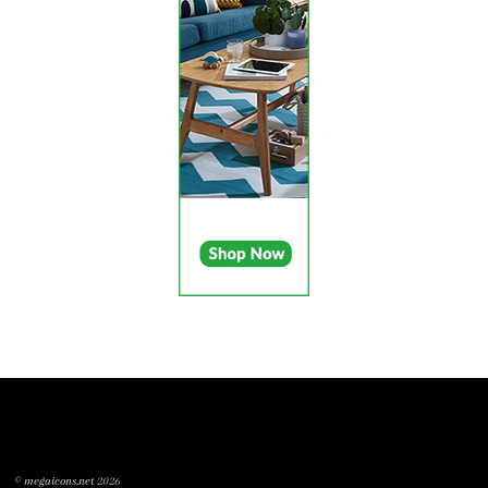
©
megaicons.net
2026