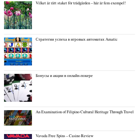
Vilket är rätt staket för trädgården – här är fem exempel!
Стратегии успеха в игровых автоматах Amatic
Бонусы и акции в онлайн-покере
An Examination of Filipino Cultural Heritage Through Travel
Vavada Free Spins – Casino Review