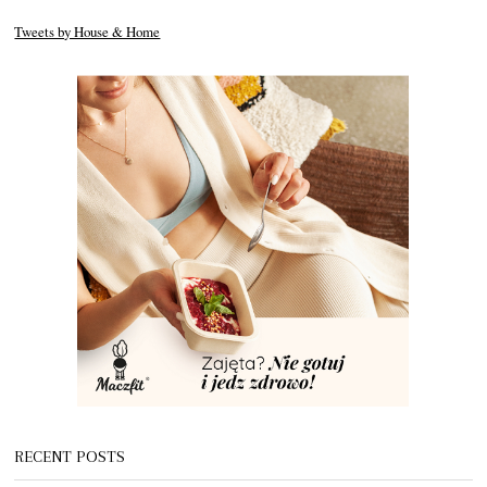
w
n
Tweets by House & Home
t
o
c
o
n
t
e
n
t
RECENT POSTS