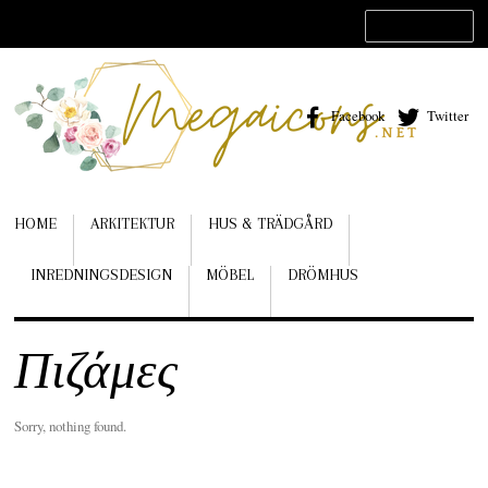
S
S
e
c
a
r
r
o
c
l
Facebook
Twitter
h
l
d
o
w
n
M
HOME
ARKITEKTUR
HUS & TRÄDGÅRD
t
e
o
n
c
INREDNINGSDESIGN
MÖBEL
DRÖMHUS
u
o
n
S
t
c
e
Πιζάμες
r
n
o
t
l
Sorry, nothing found.
l
d
o